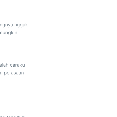
rangnya nggak
mungkin
dalah
caraku
h, perasaan