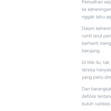
Pemulihan sej
ke keheningan
nggak tahu ap
Dalam kehenin
rumit larut p
berhenti meng
berujung.
Di titik itu, 
tersisa hanyal
yang perlu di
Dan barangkali
definisi tentan
butuh validas