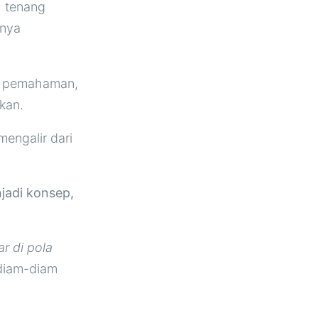
h tenang
inya
ri pemahaman,
kan.
mengalir dari
njadi konsep,
ar di pola
 diam-diam