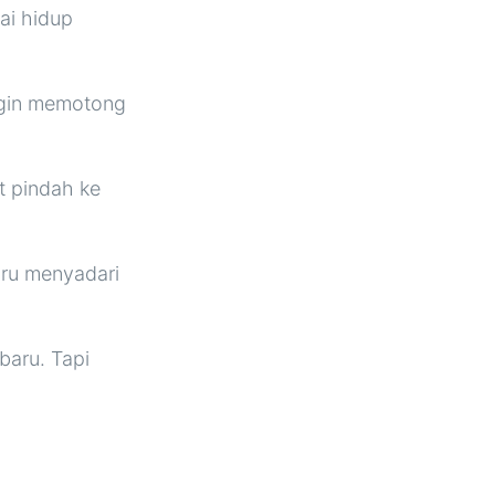
lai hidup
ngin memotong
ut pindah ke
aru menyadari
baru. Tapi