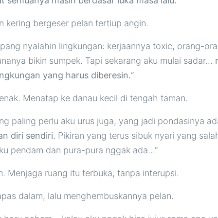
at semuanya masih berdasar luka masa lalu.
”
kering bergeser pelan tertiup angin.
pang nyalahin lingkungan: kerjaannya toxic, orang-o
sananya bikin sumpek. Tapi sekarang aku mulai sadar…
ngkungan yang harus diberesin.
”
jenak. Menatap ke danau kecil di tengah taman.
g paling perlu aku urus juga, yang jadi pondasinya a
 diri sendiri.
Pikiran yang terus sibuk nyari yang sala
aku pendam dan pura-pura nggak ada…”
. Menjaga ruang itu terbuka, tanpa interupsi.
apas dalam, lalu menghembuskannya pelan.