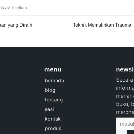
it
bagikan
uan yang Diraih
Teknik Memulihkan Trauma, 
menu
newsl
Secara 
beranda
inform
blog
menarik
tentang
buku, 
sesi
mercha
kontak
produk