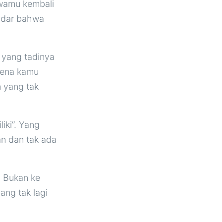
awamu kembali
adar bahwa
 yang tadinya
arena kamu
 yang tak
iki”. Yang
an dan tak ada
. Bukan ke
yang tak lagi