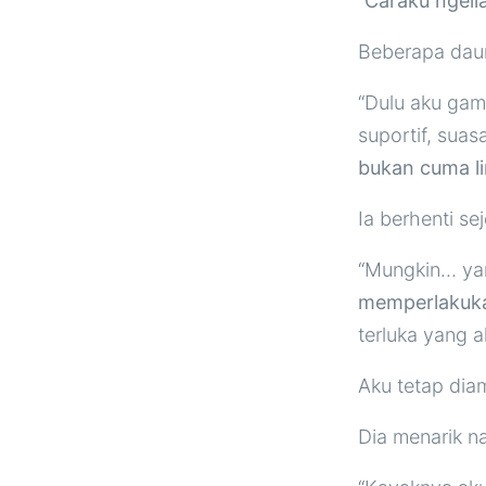
“
Caraku ngeli
Beberapa daun 
“Dulu aku gam
suportif, sua
bukan cuma li
Ia berhenti se
“Mungkin… yan
memperlakukan
terluka yang 
Aku tetap diam
Dia menarik n