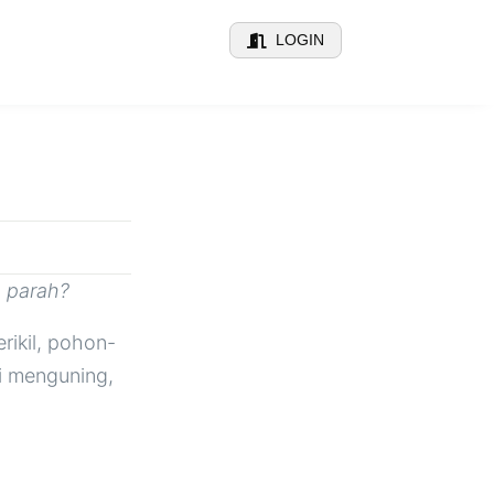
LOGIN
a parah?
rikil, pohon-
i menguning,