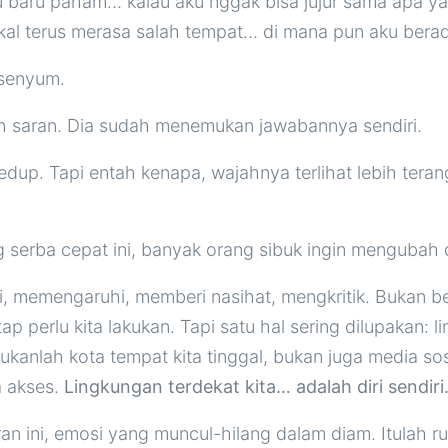
 baru paham… kalau aku nggak bisa jujur sama apa yan
kal terus merasa salah tempat… di mana pun aku berad
rsenyum.
uh saran. Dia sudah menemukan jawabannya sendiri.
edup. Tapi entah kenapa, wajahnya terlihat lebih teran
 serba cepat ini, banyak orang sibuk ingin mengubah 
 memengaruhi, memberi nasihat, mengkritik. Bukan ber
etap perlu kita lakukan. Tapi satu hal sering dilupakan: 
bukanlah kota tempat kita tinggal, bukan juga media so
ta akses.
Lingkungan terdekat kita… adalah diri sendiri
iran ini, emosi yang muncul-hilang dalam diam. Itulah 