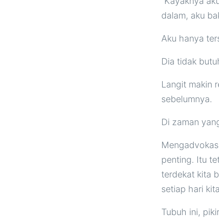
“Kayaknya aku
dalam, aku ba
Aku hanya te
Dia tidak but
Langit makin r
sebelumnya.
Di zaman yang
Mengadvokasi,
penting. Itu t
terdekat kita 
setiap hari ki
Tubuh ini, pik