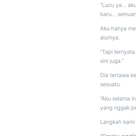
“Lucu ya… aku 
baru… semuany
Aku hanya men
alurnya.
“Tapi ternyata
sini juga.”
Dia tertawa k
sesuatu.
“Aku selama in
yang nggak pe
Langkah kami