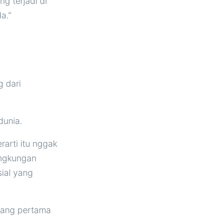
g terjadi di
a.”
g dari
dunia.
arti itu nggak
lingkungan
sial yang
.
ruang pertama