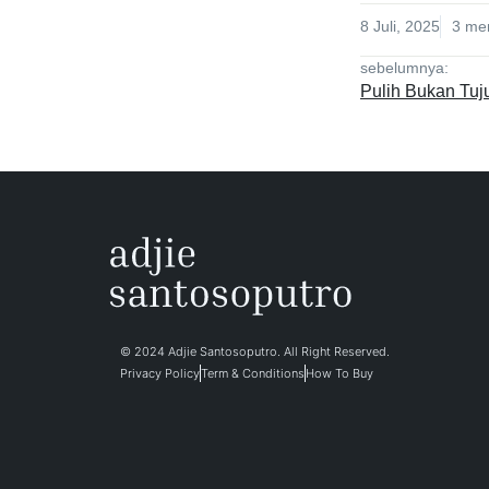
8 Juli, 2025
3
men
sebelumnya:
Pulih Bukan Tuj
© 2024 Adjie Santosoputro. All Right Reserved.
Privacy Policy
Term & Conditions
How To Buy