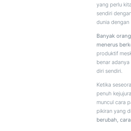
yang perlu kit
sendiri denga
dunia dengan 
Banyak orang 
menerus berke
produktif mesk
benar adanya b
diri sendiri.
Ketika seseor
penuh kejujur
muncul cara pa
pikiran yang d
berubah, cara