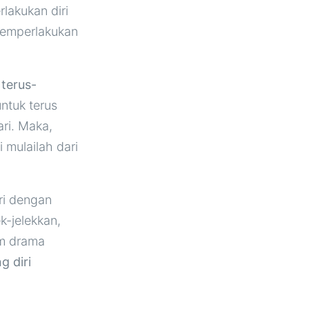
lakukan diri
memperlakukan
 terus-
ntuk terus
ri. Maka,
 mulailah dari
ri dengan
k-jelekkan,
am drama
 diri